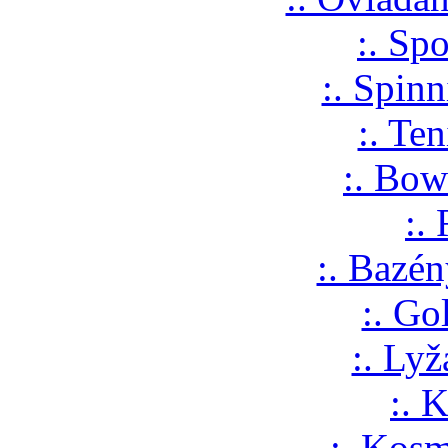
:. Sp
:. Spin
:. Te
:. Bow
:.
:. Bazén
:. Go
:. Lyž
:. 
:. Kosm