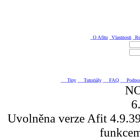
O Afitu
Vlastnosti
Re
login
heslo
zapo
Tipy
Tutoriály
FAQ
Podpor
N
6
Uvolněna verze Afit 4.9.39
funkcem