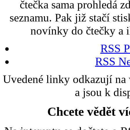
čtečka sama prohledá zd
seznamu. Pak již stačí stis
novínky do čtečky a i
RSS Po
RSS Ne
Uvedené linky odkazují na 
a jsou k d
Chcete vědět v