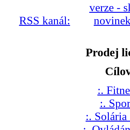
RSS kanál:
Prodej li
Cílo
:. Fitne
:. Spo
:. Solária
:. Ovládání