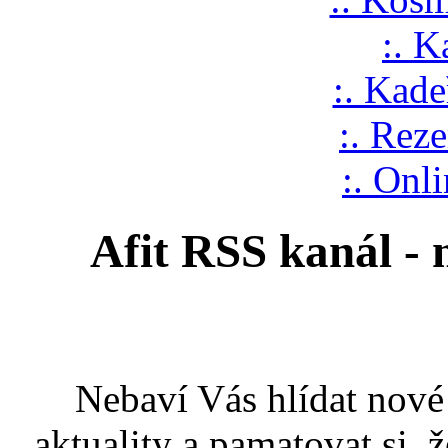
:. K
:. Kade
:. Rez
:. Onl
Afit RSS kanál - 
Nebaví Vás hlídat nové
aktuality a pamatovat si, 