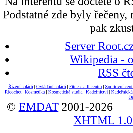
Na interentu se dočtete o 
Podstatné zde byly řečeny,
pak zkus
Server Root.c
Wikipedia - 
RSS čte
Řízení solárií
|
Ovládání solárií
|
Fitness a fitcentra
|
Sportovní cent
Ricochet
|
Kosmetika
|
Kosmetická studia
|
Kadeřnictví
|
Kadeřnická 
On
©
EMDAT
2001-2026
XHTML 1.0 